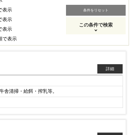
示
で表示
条件をリセット
で表示
この条件で検索
で表示
順で表示
詳細
する仕事。牛舎清掃・給餌・搾乳等。