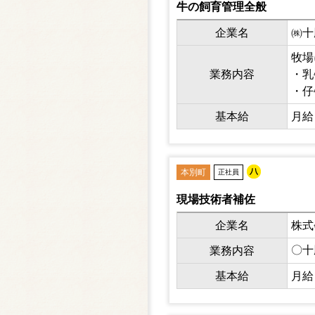
牛の飼育管理全般
企業名
㈱十
牧場
業務内容
・乳
・仔
・
基本給
月給 
本別町
正社員
現場技術者補佐
企業名
株式
〇十
業務内容
基本給
月給 