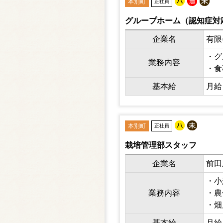
本別町
正社員
グループホーム（認知症対
企業名
有限
・グ
業務内容
・食
基本給
月給 
本別町
正社員
栽培管理部スタッフ
企業名
前田
・小
業務内容
・農
・畑
・ト
基本給
月給 