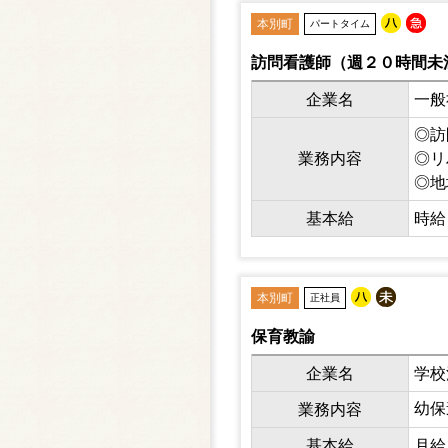
本別町
パートタイム
訪問看護師（週２０時間未
企業名
一般
◎訪
業務内容
◎リ
◎地
◎居
基本給
時給 
本別町
正社員
保育教諭
企業名
学校
幼保
業務内容
基本給
月給 