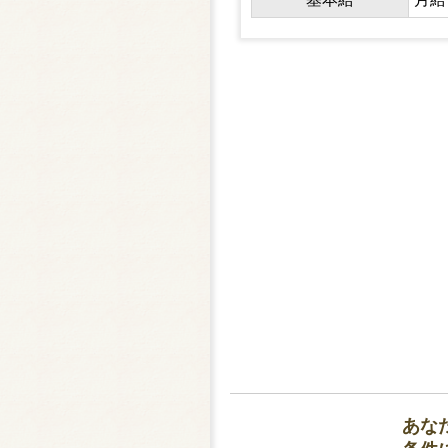
・管
・機
あな