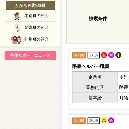
とかち東北部3町
本別町の紹介
検索条件
足寄町の紹介
陸別町の紹介
移住サポートニュース
本別町
正社員
酪農ヘルパー職員
企業名
本別
酪
業務内容
基本給
月給 
本別町
正社員