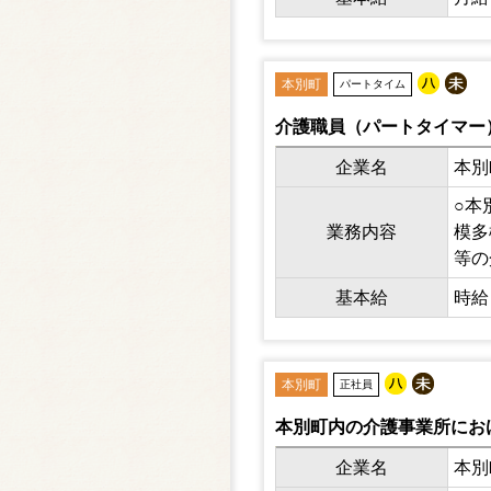
本別町
パートタイム
介護職員（パートタイマー
企業名
本別
○本
業務内容
模多
等の
基本給
時給 
本別町
正社員
本別町内の介護事業所にお
企業名
本別