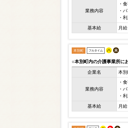
・食
業務内容
・パ
・利
・ケ
基本給
月給 
に
本別町
フルタイム
○本別町内の介護事業所に
企業名
本別
・食
業務内容
・パ
・利
・ケ
基本給
月給 
に