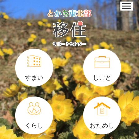
すまい
しごと
くらし
おためし