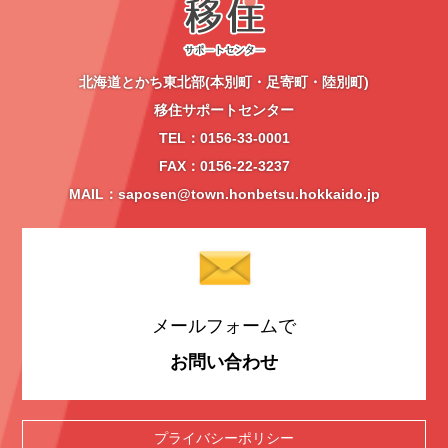
北海道とかち東北部(本別町・足寄町・陸別町)
移住サポートセンター
TEL：0156-33-0001
FAX：0156-22-3237
MAIL：saposen@town.honbetsu.hokkaido.jp
メールフォームで
お問い合わせ
プライバシーポリシー